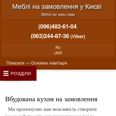
Меню облікового запису користувача
Перейти до основного вміст
Меблі на замовлення у Києві
Меблі на ваш смак
(096)482-61-04
(063)244-87-36
(Viber)
RU
UKR
Основна навіґація
Показати — Основна навіґація
РОЗДІЛИ
Як проводиться замовлення меблів
Вартість виготовлення меблів
Матеріали та фурнітура
Фотогалерея
Контакти
Головна
Про нас
Рядок навіґації
Головна
Вбудована кухня на замовлення
Ми пропонуємо вам можливість створити