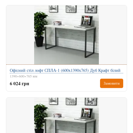
Офісний стіл лофт СПЛА-1 (600x1390x765) Дуб Крафт білий
1390×600×765 мм
6 024 грн
Замовити