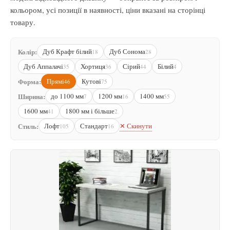
кольором, усі позиції в наявності, ціни вказані на сторінці
товару.
Колір:
Дуб Крафт білий
Дуб Сонома
18
28
Дуб Аппалачі
Хортиця
Сірий
Білий
35
36
44
4
Форма:
Прямі
Кутові
46
75
Ширина:
до 1100 мм
1200 мм
1400 мм
7
16
55
1600 мм
1800 мм і більше
41
2
✕ Скинути
Стиль:
Лофт
Стандарт
105
16