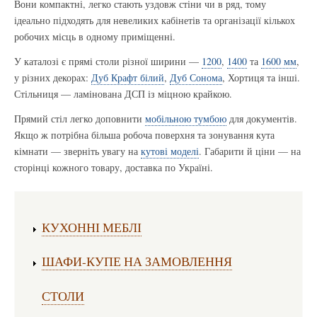
Вони компактні, легко стають уздовж стіни чи в ряд, тому
ідеально підходять для невеликих кабінетів та організації кількох
робочих місць в одному приміщенні.
У каталозі є прямі столи різної ширини —
1200
,
1400
та
1600 мм
,
у різних декорах:
Дуб Крафт білий
,
Дуб Сонома
, Хортиця та інші.
Стільниця — ламінована ДСП із міцною крайкою.
Прямий стіл легко доповнити
мобільною тумбою
для документів.
Якщо ж потрібна більша робоча поверхня та зонування кута
кімнати — зверніть увагу на
кутові моделі
. Габарити й ціни — на
сторінці кожного товару, доставка по Україні.
Виготовлення меблів:
КУХОННІ МЕБЛІ
ШАФИ-КУПЕ НА ЗАМОВЛЕННЯ
СТОЛИ