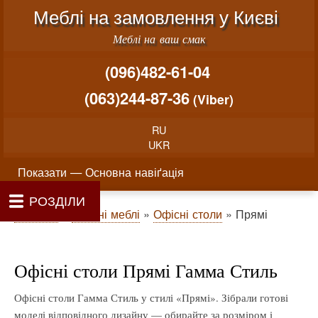
Меню облікового запису користувача
Перейти до основного вміст
Меблі на замовлення у Києві
Меблі на ваш смак
(096)482-61-04
(063)244-87-36
(Viber)
RU
UKR
Основна навіґація
Показати — Основна навіґація
РОЗДІЛИ
Як проводиться замовлення меблів
Вартість виготовлення меблів
Матеріали та фурнітура
Фотогалерея
Контакти
Головна
Про нас
Рядок навіґації
Головна
Офісні меблі
Офісні столи
Прямі
Офісні столи Прямі Гамма Стиль
Офісні столи Гамма Стиль у стилі «Прямі». Зібрали готові
моделі відповідного дизайну — обирайте за розміром і