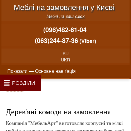
Меню облікового запису користувача
Перейти до основного вміст
Меблі на замовлення у Києві
Меблі на ваш смак
(096)482-61-04
(063)244-87-36
(Viber)
RU
UKR
Основна навіґація
Показати — Основна навіґація
РОЗДІЛИ
Як проводиться замовлення меблів
Вартість виготовлення меблів
Матеріали та фурнітура
Фотогалерея
Контакти
Головна
Про нас
Рядок навіґації
Головна
Дерев'яні комоди на замовлення
Компанія "МебельАрт" виготовляє корпусні та м'які
меблі з натурального дерева на замовлення будь-якої