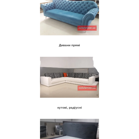
Дивани прямі
кутові, радіусні