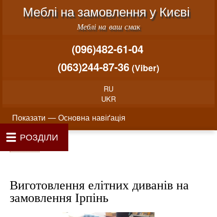
Меню облікового запису користувача
Перейти до основного вміст
Меблі на замовлення у Києві
Меблі на ваш смак
(096)482-61-04
(063)244-87-36
(Viber)
RU
UKR
Основна навіґація
Показати — Основна навіґація
РОЗДІЛИ
Як проводиться замовлення меблів
Вартість виготовлення меблів
Матеріали та фурнітура
Фотогалерея
Контакти
Головна
Про нас
Рядок навіґації
Головна
Виготовлення елітних диванів на
замовлення Ірпінь