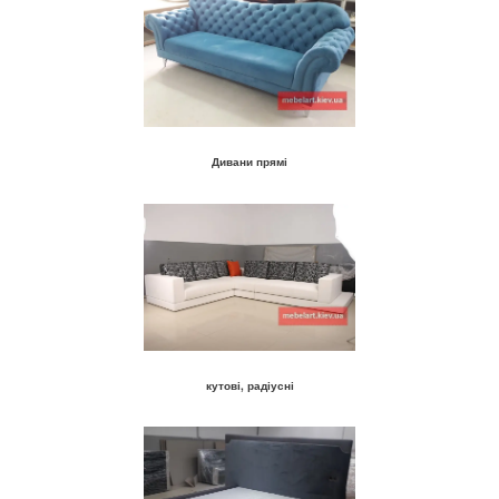
Дивани прямі
кутові, радіусні