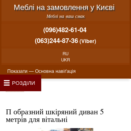
Меню облікового запису користувача
Перейти до основного вміст
Меблі на замовлення у Києві
Меблі на ваш смак
(096)482-61-04
(063)244-87-36
(Viber)
RU
UKR
Основна навіґація
Показати — Основна навіґація
РОЗДІЛИ
Як проводиться замовлення меблів
Вартість виготовлення меблів
Матеріали та фурнітура
Фотогалерея
Контакти
Головна
Про нас
Рядок навіґації
Головна
П образний шкіряний диван 5
метрів для вітальні