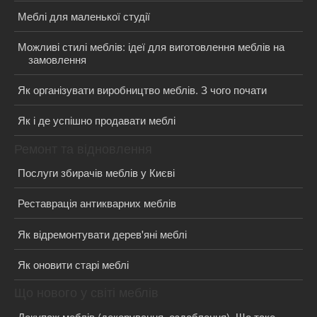
Меблі для маленької студії
Можливі стилі меблів: ідеї для виготовлення меблів на
замовлення
Як організувати виробництво меблів. З чого почати
Як і де успішно продавати меблі
Ремонт та відновлення
Послуги збирачів меблів у Києві
Реставрація антикварних меблів
Як відремонтувати дерев'яні меблі
Як оновити старі меблі
Що нового у світі меблів
Декупаж меблів (декорування, оздоблення). Що таке