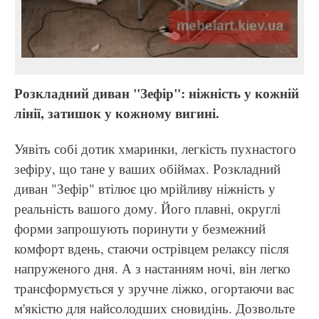
Розкладний диван "Зефір": ніжність у кожній
лінії, затишок у кожному вигині.
Уявіть собі дотик хмаринки, легкість пухнастого
зефіру, що тане у ваших обіймах. Розкладний
диван "Зефір" втілює цю мрійливу ніжність у
реальність вашого дому. Його плавні, округлі
форми запрошують поринути у безмежний
комфорт вдень, стаючи острівцем релаксу після
напруженого дня. А з настанням ночі, він легко
трансформується у зручне ліжко, огортаючи вас
м'якістю для найсолодших сновидінь. Дозвольте