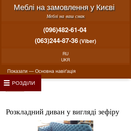
Меню облікового запису користувача
Перейти до основного вміст
Меблі на замовлення у Києві
Меблі на ваш смак
(096)482-61-04
(063)244-87-36
(Viber)
RU
UKR
Основна навіґація
Показати — Основна навіґація
РОЗДІЛИ
Як проводиться замовлення меблів
Вартість виготовлення меблів
Матеріали та фурнітура
Фотогалерея
Контакти
Головна
Про нас
Рядок навіґації
Головна
Розкладний диван у вигляді зефіру