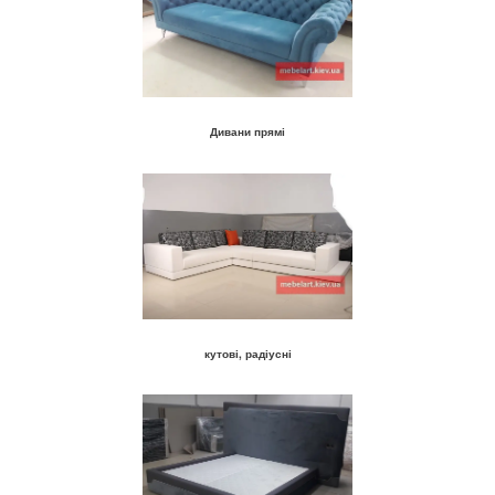
Дивани прямі
кутові, радіусні