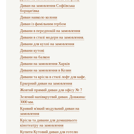
Диван на замовлення Софіївська
борщагівка
Диван навколо колони
Диван із фамільним гербом
Дивани в передпокій на замовлення
Дивани в стилі модерн на замовлення.
Дивани для кухні на замовлення
Дивани кутові
Дивани на балкон
Дивани на замовлення Харків
Дивани на замовлення в Козин
Дивани та крісла в стилі лофт для кафе.
Еркерний диван на замовлення
Жовтий прямий диван для офісу № 7
Зелений напівкруглий диван. Довжина:
3000 мм.
Кривий м'який модульний диван на
замовлення
Крісла та дивани для домашнього
кінотеатру на замовлення
Купити Кутовий диван для готелю