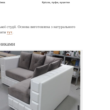
іжка
Крісла, пуфи, кушетки
кої студії. Основа виготовлена з натурального
чити
тут
.
тниками