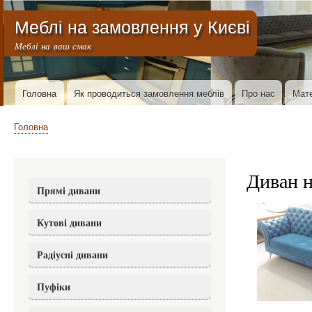
Меню облікового запису користувача
Меблі на замовлення у Києві
Меблі на ваш смак
Основна навіґація
Головна
Як проводиться замовлення меблів
Про нас
Мате
Рядок навіґації
Головна
Диван н
Прямі дивани
Кутові дивани
Радіусні дивани
Пуфіки