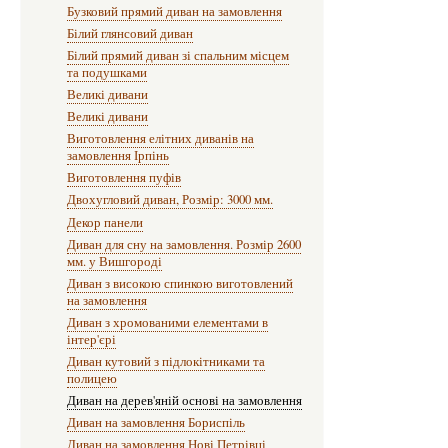
Бузковий прямий диван на замовлення
Білий глянсовий диван
Білий прямий диван зі спальним місцем
та подушками
Великі дивани
Великі дивани
Виготовлення елітних диванів на
замовлення Ірпінь
Виготовлення пуфів
Двохугловий диван, Розмір: 3000 мм.
Декор панели
Диван для сну на замовлення. Розмір 2600
мм. у Вишгороді
Диван з високою спинкою виготовлений
на замовлення
Диван з хромованими елементами в
інтер'єрі
Диван кутовий з підлокітниками та
полицею
Диван на дерев'яній основі на замовлення
Диван на замовлення Бориспіль
Диван на замовлення Нові Петрівці