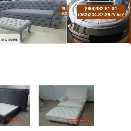
(096)482-61-04
RU
UKR
(063)244-87-36
(Viber)
тогалерея