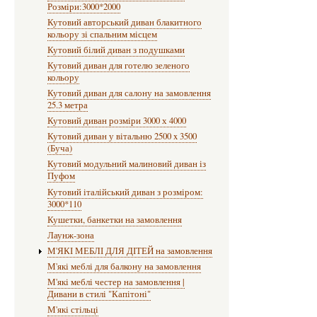
Розміри:3000*2000
Кутовий авторський диван блакитного
кольору зі спальним місцем
Кутовий білий диван з подушками
Кутовий диван для готелю зеленого
кольору
Кутовий диван для салону на замовлення
25.3 метра
Кутовий диван розміри 3000 х 4000
Кутовий диван у вітальню 2500 x 3500
(Буча)
Кутовий модульний малиновий диван із
Пуфом
Кутовий італійський диван з розміром:
3000*110
Кушетки, банкетки на замовлення
Лаунж-зона
М'ЯКІ МЕБЛІ ДЛЯ ДІТЕЙ на замовлення
М'які меблі для балкону на замовлення
М'які меблі честер на замовлення |
Дивани в стилі "Капітоні"
М'які стільці