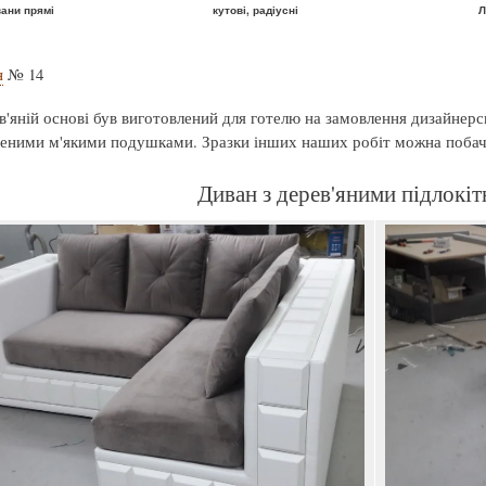
ани прямі
кутові, радіусні
Л
н
№ 14
в'яній основі був виготовлений для готелю на замовлення дизайнерсь
аденими м'якими подушками. Зразки інших наших робіт можна поба
Диван з дерев'яними підлокі