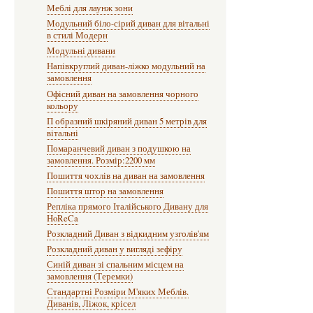
Меблі для лаунж зони
Модульний біло-сірий диван для вітальні
в стилі Модерн
Модульні дивани
Напівкруглий диван-ліжко модульний на
замовлення
Офісний диван на замовлення чорного
кольору
П образний шкіряний диван 5 метрів для
вітальні
Помаранчевий диван з подушкою на
замовлення. Розмір:2200 мм
Пошиття чохлів на диван на замовлення
Пошиття штор на замовлення
Репліка прямого Італійського Дивану для
HoReCa
Розкладний Диван з відкидним узголів'ям
Розкладний диван у вигляді зефіру
Синій диван зі спальним місцем на
замовлення (Теремки)
Стандартні Розміри М'яких Меблів.
Диванів, Ліжок, крісел