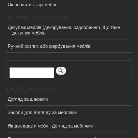
Як оновити старі меблі
Що нового у світі меблів
Декупаж меблів (декорування, оздоблення). Що таке
декупаж меблів
Ручний розпис або фарбування меблів
Пошук
Догляд за меблями
Догляд за шафами
Засоби для догляду за меблями
Як доглядати меблі. Догляд за меблями