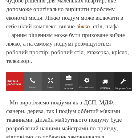
чудове рішення для маленьких квартир, яке
допоможе оригінально вирішити проблему
економії місця. Ліжко подіум може включати в
себе цілий комплекс: виїзне
ліжко
, стіл, шафа...
Гарним рішенням може бути приховане виїзне
ліжко, а на самому подіумі розміщуються
робочий простір: робочий стіл, етажерка, крісло,
телевізор..
Ми виробляємо подіуми як з ДСП, МДФ,
фанери, дерева, так і подіум оббитий м'якими
тканинами. Дизайн майбутнього подіуму буде
розроблений нашими майстрами по приїзду,
відповідно до побажань замовника та з