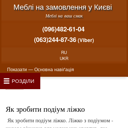
Меню облікового запису користувача
Перейти до основного вміст
Меблі на замовлення у Києві
Меблі на ваш смак
(096)482-61-04
(063)244-87-36
(Viber)
RU
UKR
Основна навіґація
Показати — Основна навіґація
РОЗДІЛИ
Як проводиться замовлення меблів
Вартість виготовлення меблів
Матеріали та фурнітура
Фотогалерея
Контакти
Головна
Про нас
Рядок навіґації
Головна
Як зробити подіум ліжко
Як зробити подіум ліжко. Ліжко з подіумом -