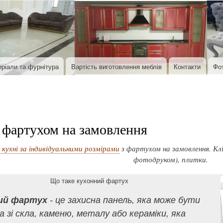
Перейти до основного вмісту
ріали та фурнітура
Вартість виготовлення меблів
Контакти
Фо
 фартухом на замовлення
кухні за індивідуальними розмірами
з фартухом на замовлення. Кл
фотодруком), плитки.
Що таке кухонний фартух
ий фартух
- це захисна панель, яка може бути
а зі скла, каменю, металу або кераміки, яка