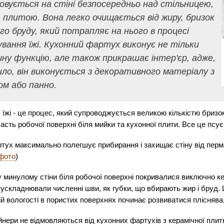
вується на стіні безпосередньо над стільницею,
 плитою. Вона легко очищається від жиру, бризок
го бруду, який потрапляє на нього в процесі
вання їжі. Кухонний фартух виконує не тільки
ну функцію, але також прикрашає інтер'єр, адже,
ило, він виконується з декоративного матеріалу з
м або панно.
їжі - це процес, який супроводжується великою кількістю бризок
сть робочої поверхні біля мийки та кухонної плити. Все це псує 
тух максимально полегшує прибирання і захищає стіну від перм
фото
)
 минулому стіни біля робочої поверхні покривалися виключно к
ускладнювали численні шви, як губки, що вбирають жир і бруд. Ц
й вологості в пористих поверхнях починає розвиватися пліснява,
нери не відмовляються від кухонних фартухів з керамічної плитк