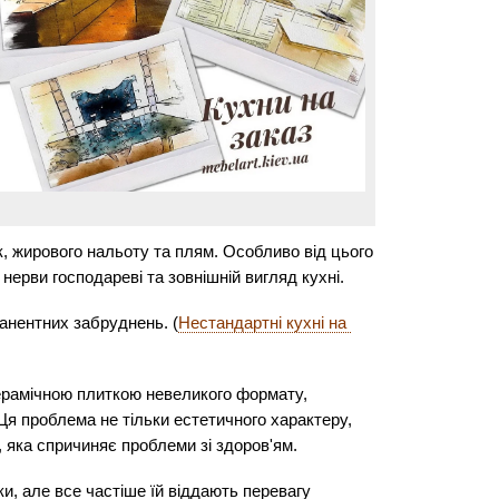
, жирового нальоту та плям. Особливо від цього 
нерви господареві та зовнішній вигляд кухні.
анентних забруднень. (
Нестандартні кухні на 
ерамічною плиткою невеликого формату, 
я проблема не тільки естетичного характеру, 
 яка спричиняє проблеми зі здоров'ям.
и, але все частіше їй віддають перевагу 