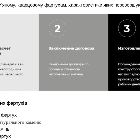
м'яному, кварцовому фартухам, характеристики яких перевершую
их фартухів
 фартух
натурального каменю
мінь
артух