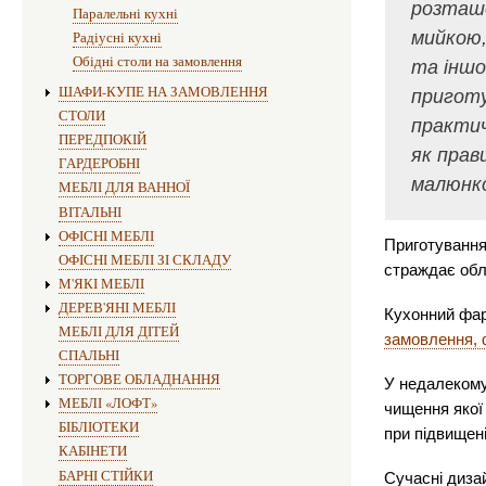
розташо
Паралельні кухні
мийкою,
Радіусні кухні
Обідні столи на замовлення
та іншо
ШАФИ-КУПЕ НА ЗАМОВЛЕННЯ
приготу
СТОЛИ
практич
ПЕРЕДПОКІЙ
як прав
ГАРДЕРОБНІ
малюнко
МЕБЛІ ДЛЯ ВАННОЇ
ВІТАЛЬНІ
ОФІСНІ МЕБЛІ
Приготування 
ОФІСНІ МЕБЛІ ЗІ СКЛАДУ
страждає обла
М'ЯКІ МЕБЛІ
ДЕРЕВ'ЯНІ МЕБЛІ
Кухонний фар
МЕБЛІ ДЛЯ ДІТЕЙ
замовлення, 
СПАЛЬНІ
ТОРГОВЕ ОБЛАДНАННЯ
У недалекому
МЕБЛІ «ЛОФТ»
чищення якої 
БІБЛІОТЕКИ
при підвищені
КАБІНЕТИ
БАРНІ СТІЙКИ
Сучасні дизай