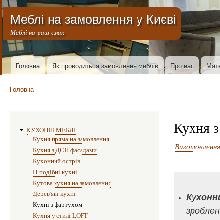
Меню облікового запису користувача
Меблі на замовлення у Києві
Меблі на ваш смак
Основна навіґація
Головна
Як проводиться замовлення меблів
Про нас
Мате
Рядок навіґації
Головна
Кухня з
Виготовлення меблів:
КУХОННІ МЕБЛІ
Кухня пряма на замовлення
Виготовлення 
Кухня з ДСП фасадами
Кухонний острів
П-подібні кухні
Кутова кухня на замовлення
Дерев'яні кухні
Кухонн
Кухні з фартухом
зроблен
Кухня у стилі LOFT