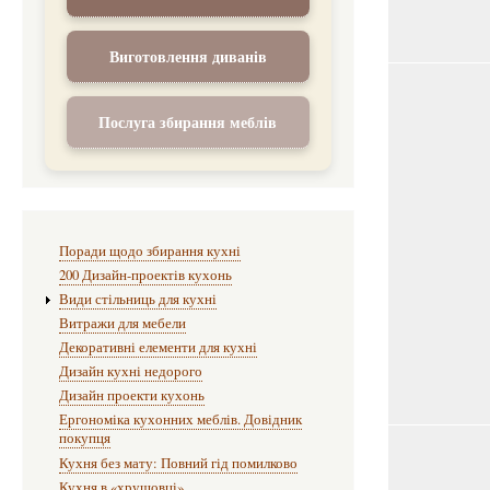
Виготовлення диванів
Послуга збирання меблів
Все про меблі для кухні
Поради щодо збирання кухні
200 Дизайн-проектів кухонь
Види стільниць для кухні
Витражи для мебели
Декоративні елементи для кухні
Дизайн кухні недорого
Дизайн проекти кухонь
Ергономіка кухонних меблів. Довідник
покупця
Кухня без мату: Повний гід помилково
Кухня в «хрущовці»