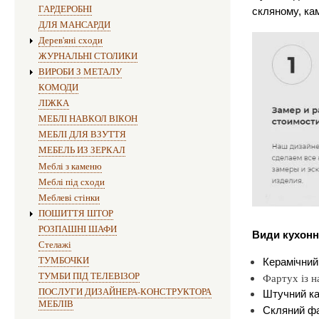
ГАРДЕРОБНІ
скляному, ка
ДЛЯ МАНСАРДИ
Дерев'яні сходи
ЖУРНАЛЬНІ СТОЛИКИ
ВИРОБИ З МЕТАЛУ
КОМОДИ
ЛІЖКА
МЕБЛІ НАВКОЛ ВІКОН
МЕБЛІ ДЛЯ ВЗУТТЯ
МЕБЕЛЬ ИЗ ЗЕРКАЛ
Меблі з каменю
Меблі під сходи
Меблеві стінки
ПОШИТТЯ ШТОР
РОЗПАШНІ ШАФИ
Види кухонн
Стелажі
ТУМБОЧКИ
Керамічний
ТУМБИ ПІД ТЕЛЕВІЗОР
Фартух із 
ПОСЛУГИ ДИЗАЙНЕРА-КОНСТРУКТОРА
Штучний ка
МЕБЛІВ
Скляний ф