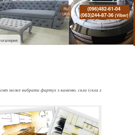
(096)482-61-04
RU
UKR
(063)244-87-36
(Viber)
тогалерея
ієнт може вибрати фартух з каменю, скла (скла з