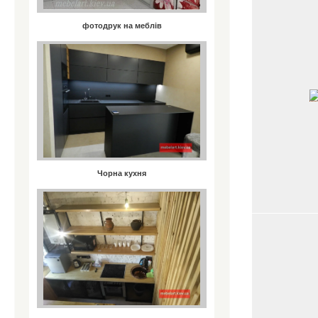
фотодрук на меблів
Чорна кухня